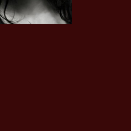
stagram
,
twitter
.
imdb
,
imdbpro